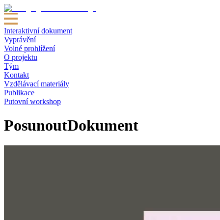
Interaktivní dokument
Vyprávění
Volné prohlížení
O projektu
Tým
Kontakt
Vzdělávací materiály
Publikace
Putovní workshop
Posunout
Dokument